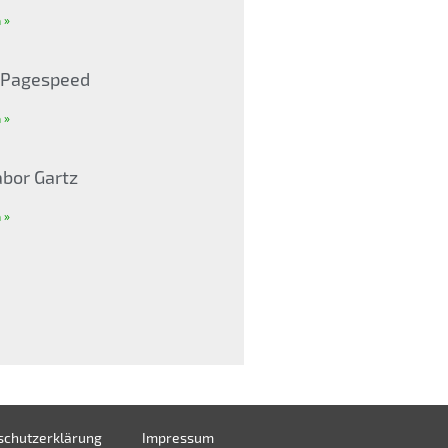
 »
& Pagespeed
 »
abor Gartz
 »
schutzerklärung
Impressum