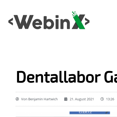
Dentallabor G
Von
Benjamin Hartwich
21. August 2021
13:26