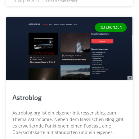
21. August 2021
Keine Kommentare
REFERENZEN
Astroblog
Astroblog.org ist ein eigener Interessensblog zum
Thema Astronomie. Neben dem klassischen Blog gibt
es erweiternde Funktionen: einen Podcast, eine
Übersichtskarte mit Standorten und ein eigenes,