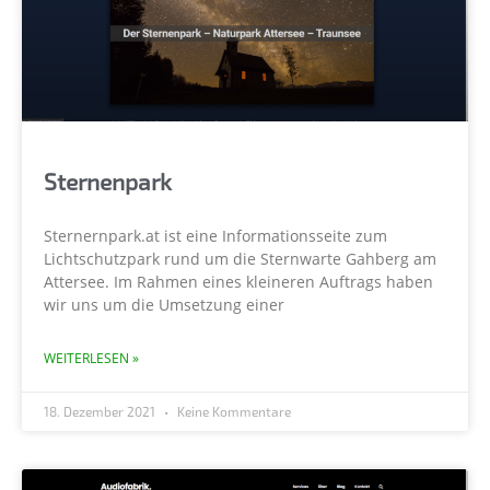
Sternenpark
Sternernpark.at ist eine Informationsseite zum
Lichtschutzpark rund um die Sternwarte Gahberg am
Attersee. Im Rahmen eines kleineren Auftrags haben
wir uns um die Umsetzung einer
WEITERLESEN »
18. Dezember 2021
Keine Kommentare